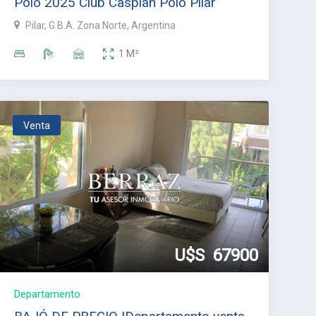
Polo 2025 Club Caspian Polo Pilar
Pilar, G.B.A. Zona Norte, Argentina
1
M²
Venta
U$S
67900
Departamento