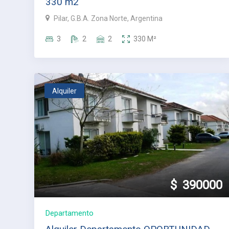
330 m2
Pilar, G.B.A. Zona Norte, Argentina
3
2
2
330
M²
Alquiler
$
390000
Departamento