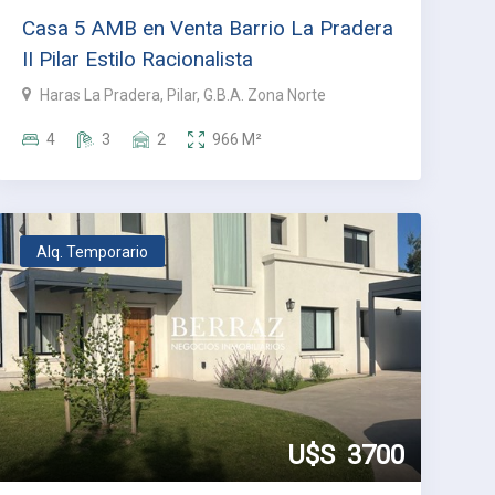
Casa 5 AMB en Venta Barrio La Pradera
II Pilar Estilo Racionalista
Haras La Pradera, Pilar, G.B.A. Zona Norte
4
3
2
966
M²
Alq. Temporario
U$S
3700