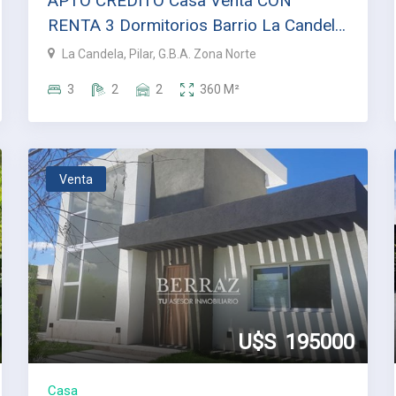
APTO CREDITO Casa Venta CON
RENTA 3 Dormitorios Barrio La Candela
- Pilar ESCUCHA OFERTAS!!
La Candela, Pilar, G.B.A. Zona Norte
3
2
2
360
M²
Venta
U$S
195000
Casa