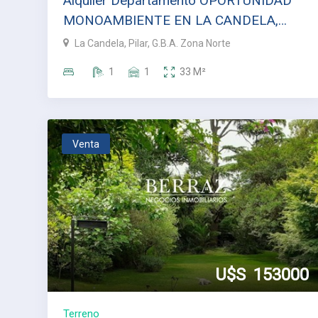
Alquiler Departamento OPORTUNIDAD
MONOAMBIENTE EN LA CANDELA,
PILAR
La Candela, Pilar, G.B.A. Zona Norte
1
1
33
M²
Venta
U$S
153000
Terreno