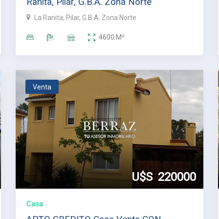
Ranita, Pilar, G.B.A. Zona Norte
La Ranita, Pilar, G.B.A. Zona Norte
4600
M²
Venta
U$S
220000
Casa