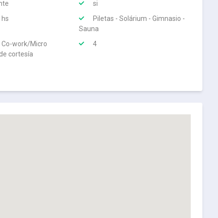
nte
si
 hs
Piletas - Solárium - Gimnasio -
Sauna
 Co-work/Micro
4
de cortesía