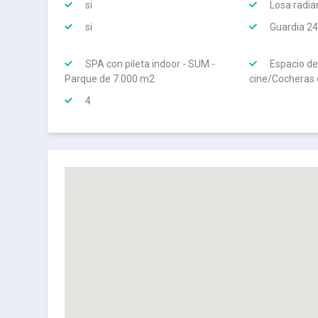
si
Losa radia
si
Guardia 24
SPA con pileta indoor - SUM -
Espacio de
Parque de 7.000 m2
cine/Cocheras 
4